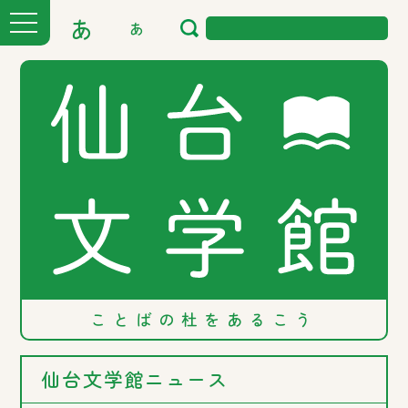
あ
あ
ことばの
杜を
あるこう
仙台文学館ニュース