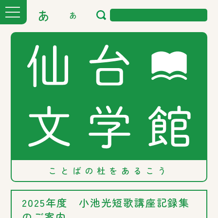
あ
あ
ことばの
杜を
あるこう
2025年度 小池光短歌講座記録集
のご案内