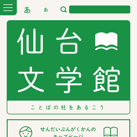
あ
あ
ことばの
杜を
あるこう