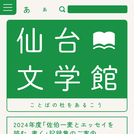
あ
あ
ことばの
杜を
あるこう
2024年度「佐伯一麦とエッセイを
読む、書く」記録集のご案内