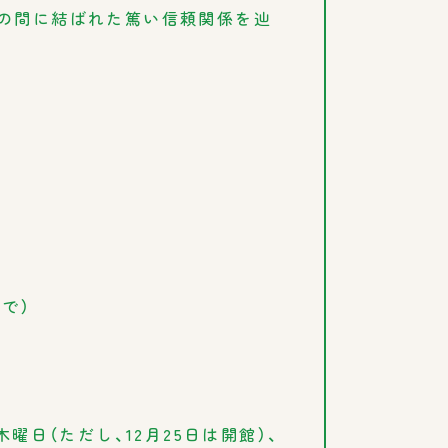
の間に結ばれた篤い信頼関係を辿
で）
曜日（ただし、12月25日は開館）、