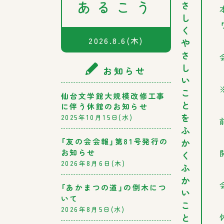
あるこう
さ
し
く
2026.8.6
(木)
や
さ
し
お知らせ
い
こ
仙台文学館大規模改修工事
と
に伴う休館のお知らせ
を
2025年10月15日(水)
ふ
か
「友の会会報」第81号発行の
お知らせ
く
2026年8月6日(木)
ふ
か
「あかまつの道」の倒木につ
い
いて
こ
2026年8月5日(水)
と