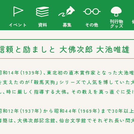
刊行物
イベント
資料
募集
その他
グッズ
信頼と励ましと 大佛次郎 大池唯雄
昭和14年（1939年）、東北初の直木賞作家となった大
を支えたのが「鞍馬天狗」シリーズで人気を博していた
し、時に厳しく指導する大佛。その教えを真っ直ぐに受
昭和12年（1937年）から昭和44年（1969年）まで30
書簡は、大佛次郎記念館、仙台文学館でそれぞれ長い間