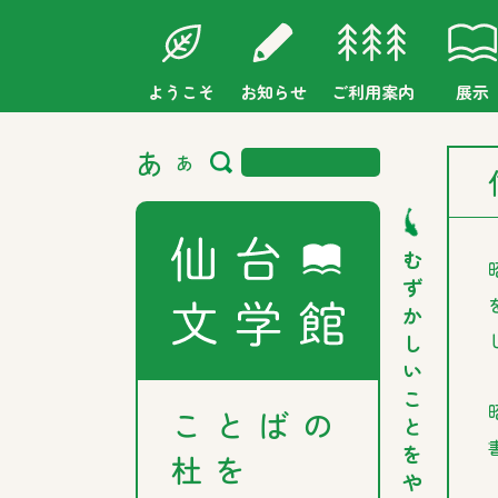
ようこそ
お知らせ
ご利用案内
展示
あ
あ
む
ず
か
し
い
こ
ことばの
と
を
杜を
や