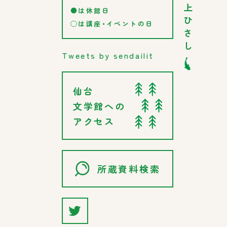
上
●は休館日
ひ
◯は講座・イベントの日
さ
し
Tweets by sendailit
仙台
文学館への
アクセス
所蔵資料検索