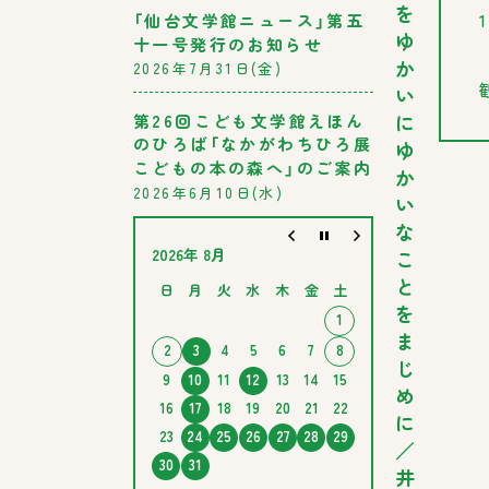
を
「仙台文学館ニュース」第五
ゆ
十一号発行のお知らせ
か
2026年7月31日(金)
い
に
第26回こども文学館えほん
のひろば「なかがわちひろ展
ゆ
こどもの本の森へ」のご案内
か
2026年6月10日(水)
い
な
2026年 8月
こ
と
日
月
火
水
木
金
土
を
1
ま
2
3
4
5
6
7
8
じ
9
10
11
12
13
14
15
め
16
17
18
19
20
21
22
に
23
24
25
26
27
28
29
／
30
31
井