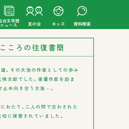
仙台文学館
友の会
キッズ
資料検索
ニュース
 こころの往復書簡
池唯雄。その大池の作家としての歩み
大佛次郎でした。後輩作家を励ま
け止め向き合う大池－。
年以上にわたり、二人の間で交わされた
大切に保管されていました。