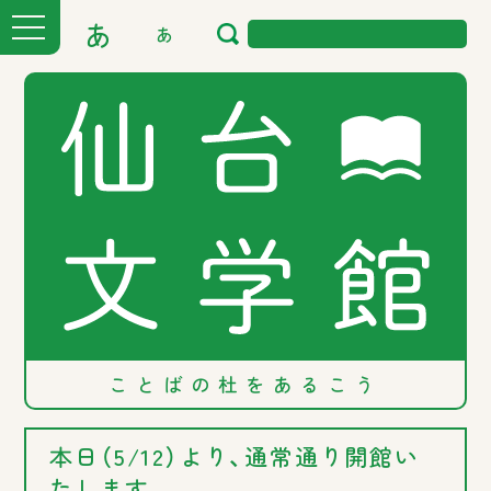
あ
あ
ことばの
杜を
あるこう
本日（5/12）より、通常通り開館い
たします