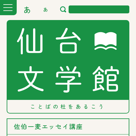
あ
あ
ことばの
杜を
あるこう
佐伯一麦エッセイ講座