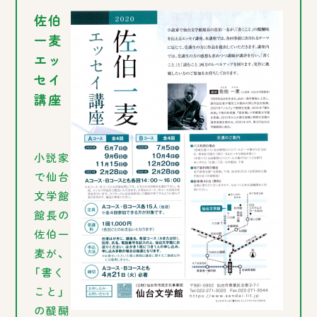
佐伯
一麦
エッ
セイ
講座
小説家
で仙台
文学館
館長の
佐伯一
麦が、
「書く
こと」
の醍醐