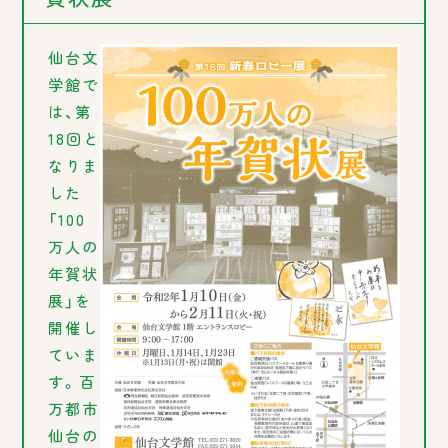
仙台文
学館で
は、第
18回と
なりま
した
「100
万人の
年賀状
展」を
開催し
ていま
す。百
万都市
仙台の