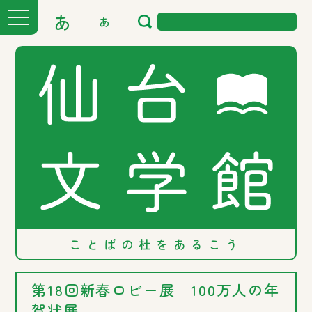
あ
あ
ことばの
杜を
あるこう
第18回新春ロビー展 100万人の年
賀状展