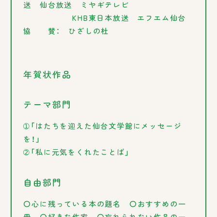
送 仙台放送 ミヤギテレビ
KHB東日本放送 エフエム仙台
協
賛： ひざしの杜
年賀状作品
テーマ部門
➀「はたちを迎えた仙台文学館にメッセージ
を！」
➁「私に元気をくれたことば」
自由部門
〇心に残っている本の題名 〇おすすめの一
冊 〇好きな作家 〇忘れられない作品の一