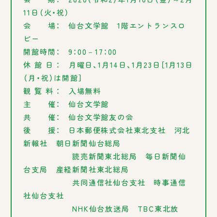
11日（火・祝）
会
場： 仙台文学館 1階エントランスロ
ビー
開館時間： 9：00－17：00
休 館 日 ： 月曜日、1月14日、1月23日［1月13日
（月・祝）は開館］
観 覧 料 ： 入場無料
主
催： 仙台文学館
共
催： 仙台文学館友の会
後
援： 日本郵便株式会社東北支社 河北
新報社 朝日新聞仙台総局
読売新聞東北総局 毎日新聞仙
台支局 産経新聞社東北総局
共同通信社仙台支社 時事通信
社仙台支社
NHK仙台放送局 TBC東北放