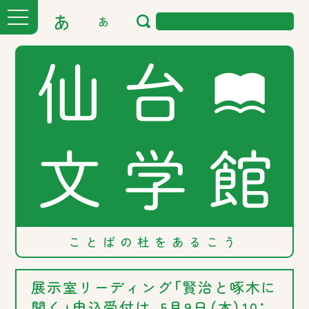
あ
あ
ことばの
杜を
あるこう
展示室リーディング「賢治と啄木に
聞く」申込受付は、5月9日（木）10：