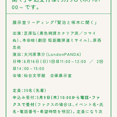
00～です。
展示室リーディング「賢治と啄木に聞く」
出演：芝原弘（黒色綺譚カナリア派／コマイ
ぬ）、本田椋（劇団 短距離弾道ミサイル）、原西
忠佑
演出：大河原準介（LondonPANDA）
日時：6月16日（日）1回目11:00～12:00 ／ 2回
目14：00～15:00
会場：仙台文学館 企画展示室
定員：30名（先着）
申込み受付：5
月9日（木
）10:00から電話・ファ
クスで受付
（ファクスの場合は、イベント名・氏
名・電話番号・希望時間を明記）。定員になり次