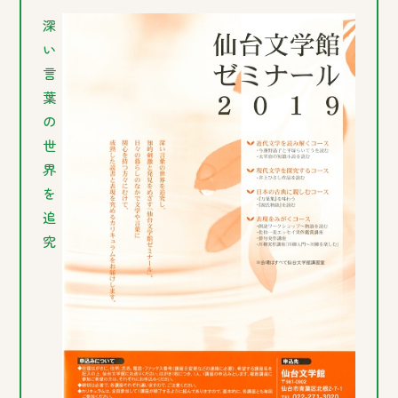
深
い
言
葉
の
世
界
を
追
究