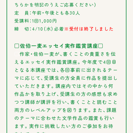
ちらかを明記のうえご応募ください）
定 員：午前・午後とも各30人
受講料：1回1,000円
締 切：4/10（水）必着
※受付は終了しました
□佐伯一麦エッセイ実作鑑賞講座□
□
作家・佐伯一麦が、書くことの貴重さを伝
えるエッセイ実作鑑賞講座。今年度で4回目
となる本講座では、各回事前に出されるテー
マに応じて、受講生の方全員に作品を提出し
ていただきます。講座内ではその中から何
作品かを取り上げ、受講生の方の感想も求め
つつ講師が講評を行い、書くことと読むこと
両方のレベルアップを図ります。また、課題
のテーマに合わせた文学作品の鑑賞も行い
ます。実作に挑戦したい方のご参加をお待