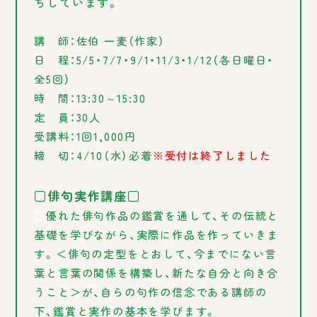
ちしています。
講 師：佐伯 一麦（作家）
日 程：5/5・7/7・9/1・11/3・1/12（各日曜日・
全5回）
時 間：13:30～15:30
定 員：30人
受講料：1回1,000円
締 切：4/10（水）必着
※受付は終了しました
□俳句実作講座□
□
優れた俳句作品の鑑賞を通して、その伝統と
基礎を学びながら、実際に作品を作っていきま
す。＜俳句の定型をとおして、今までにない言
葉と言葉の関係を構築し、新たな自分と向き合
うこと＞が、自らの句作の信念である講師の
下、鑑賞と実作の基本を学びます。