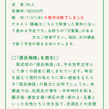
定 員：80人
受講料：1回500円
締 切：7/31（水）
※受付は終了しました
テキスト：講義はこちらで用意した資料に沿っ
て進める予定です。お持ちの『万葉集』がある
□□□□□
方はご持参下さい。毎回、次の講座
で扱う予定の歌をお知らせします。
□『源氏物語』を読む□
□
紫式部の『源氏物語』は、今日世界文学と
して多くの読者に親しまれています。時空
を超えて現代の私たちに深い感銘をもたら
す『源氏物語』の魅力とは何でしょうか。本
講座では、光源氏の青年～中年時代を彩る、
朧月夜・斎宮女御・明石の君・紫の上・玉鬘と
いった女性たちに光を当て、光源氏との恋愛