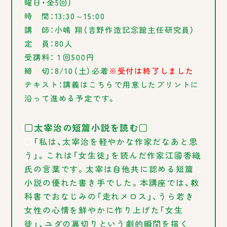
曜日・全5回）
時 間：13:30～15:00
講 師：小嶋 翔（吉野作造記念館主任研究員）
定 員：80人
受講料：１回500円
締 切：8/10（土）必着
※受付は終了しました
テキスト：講義はこちらで用意したプリントに
沿って進める予定です。
□太宰治の短篇小説を読む□
□
「私は、太宰治を軽やかな作家だなあと思
う」。これは「女生徒」を読んだ作家江國香織
氏の言葉です。太宰は自他共に認める短篇
小説の優れた書き手でした。本講座では、教
科書でおなじみの「走れメロス」、うら若き
女性の心情を鮮やかに作り上げた「女生
徒」、ユダの裏切りという劇的瞬間を描く