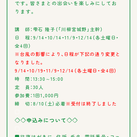
です。皆さまとの出会いを楽しみにしてお
ります。
講 師：雫石 隆子（「川柳宮城野」主幹）
日 程：9/14・10/14・11/9・12/14（各土曜日・
全4回）
※台風の影響により、日程が下記の通り変更と
なりました。
9/14・10/19・11/9・12/14（各土曜日・全4回）
時 間：13:30～15:00
定 員：30人
参加費：1回1,000円
締 切：8/10（土）必着
※受付は終了しました
□
◇◇申込みについて◇◇
□
■往復はがきに、住所、氏名、電話番号・ファ