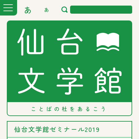
あ
あ
ことばの
杜を
あるこう
仙台文学館ゼミナール2019