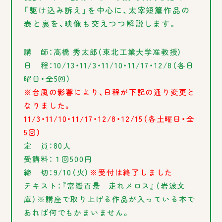
「駆け込み訴え」を中心に、太宰短篇作品の
表と裏を、映像も交えつつ解説します。
講 師：高橋 秀太郎（東北工業大学准教授）
日 程：10/13・11/3・11/10・11/17・12/8（各日
曜日・全5回）
※台風の影響により、日程が下記の通り変更と
なりました。
11/3・11/10・11/17・12/8・12/15（各土曜日・全
5回）
定 員：80人
受講料：１回500円
締 切：9/10（火）
※受付は終了しました
テキスト：『富嶽百景 走れメロス』（岩波文
庫）※講座で取り上げる作品が入っている本で
あれば何でもかまいません。