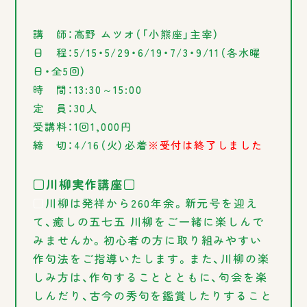
講 師：高野 ムツオ（「小熊座」主宰）
日 程：5/15・5/29・6/19・7/3・9/11（各水曜
日・全5回）
時 間：13:30～15:00
定 員：30人
受講料：1回1,000円
締 切：4/16（火）必着
※受付は終了しました
□川柳実作講座□
□
川柳は発祥から260年余。新元号を迎え
て、癒しの五七五 川柳をご一緒に楽しんで
みませんか。初心者の方に取り組みやすい
作句法をご指導いたします。また、川柳の楽
しみ方は、作句することとともに、句会を楽
しんだり、古今の秀句を鑑賞したりすること