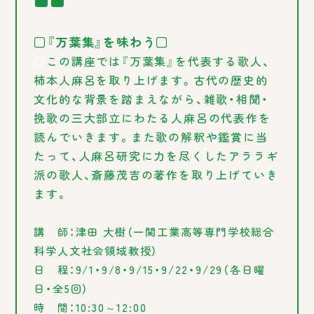
□『万葉集』を味わう□
□
この講座では『万葉集』を代表する歌人、
柿本人麻呂を取り上げます。古代の歴史的
文化的な背景を踏まえながら、雑歌・相聞・
挽歌の三大部立にわたる人麻呂の代表作を
読んでいきます。また歌の解釈や鑑賞に当
たって、人麻呂研究に力を尽くしたアララギ
派の歌人、斎藤茂吉の著作を取り上げていき
ます。
講 師：津田 大樹（一関工業高等専門学校総合
科学人文社会領域教授）
日 程：9/1・9/8・9/15・9/22・9/29（各日曜
日・全5回）
時 間：10:30～12:00