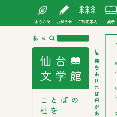
ようこそ
お知らせ
ご利用案内
展示
あ
あ
窓
を
あ
け
れ
ば
ことばの
何
が
杜を
あ