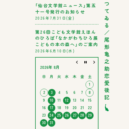
つ
「仙台文学館ニュース」第五
て
十一号発行のお知らせ
ゐ
2026年7月31日(金)
る
／
第26回こども文学館えほん
のひろば「なかがわちひろ展
尾
こどもの本の森へ」のご案内
形
2026年6月10日(水)
亀
之
2026年 8月
助
恋
日
月
火
水
木
金
土
愛
1
後
2
3
4
5
6
7
8
記
9
10
11
12
13
14
15
16
17
18
19
20
21
22
23
24
25
26
27
28
29
30
31