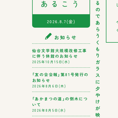
あるこう
る
の
で
2026.8.7
(金)
あ
ら
う
お知らせ
く
も
仙台文学館大規模改修工事
り
に伴う休館のお知らせ
ガ
2025年10月15日(水)
ラ
ス
「友の会会報」第81号発行の
お知らせ
に
2026年8月6日(木)
夕
や
「あかまつの道」の倒木につ
け
いて
が
2026年8月5日(水)
映