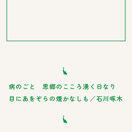
病のごと 思郷のこころ湧く日なり
目にあをぞらの煙かなしも／石川啄木