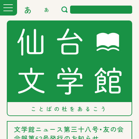
あ
あ
ことばの
杜を
あるこう
文学館ニュース第三十八号・友の会
会報第62号発行のお知らせ