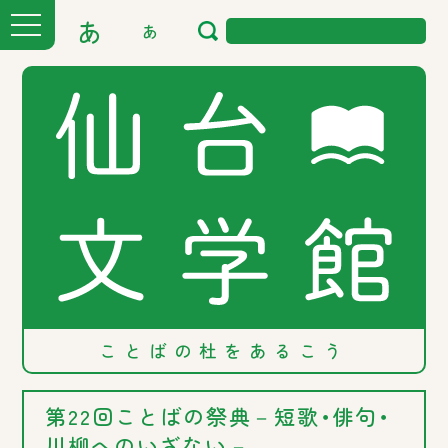
あ
あ
ことばの
杜を
あるこう
第22回ことばの祭典－短歌・俳句・
川柳へのいざない－