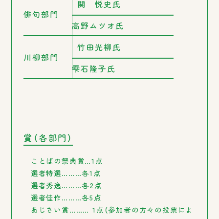
関 悦史氏
俳句部門
高野ムツオ氏
竹田光柳氏
川柳部門
雫石隆子氏
賞（各部門）
ことばの祭典賞…1点
選者特選………各1点
選者秀逸………各2点
選者佳作………各5点
あじさい賞……… 1点（参加者の方々の投票によ